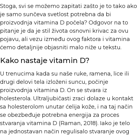
Stoga, svi se možemo zapitati zašto je to tako ako
je samo sunčeva svetlost potrebna da bi
proizvodnja vitamina D počela? Odgovor na to
pitanje je da je stil života osnovni krivac za ovu
pojavu, ali vezu između ovog faktora i vitamina
ćemo detaljnije objasniti malo niže u tekstu.
Kako nastaje vitamin D?
U trenucima kada su naše ruke, ramena, lice ili
drugi delovi tela izloženi suncu, počinje
proizvodnja vitamina D. On se stvara iz
holesterola. Ultraljubičasti zraci dolaze u kontakt
sa holesterolom unutar ćelija kože, i na taj način
se obezbeđuje potrebna energija za proces
stvaranja vitamina D (Raman, 2018). Iako je telo
na jednostavan način regulisalo stvaranje ovog