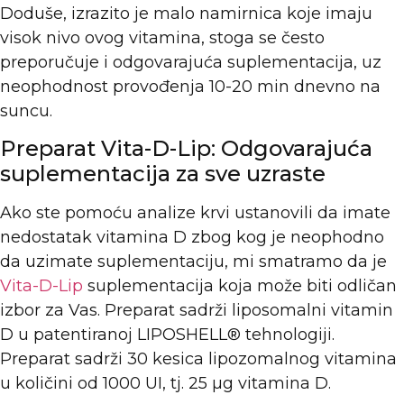
Doduše, izrazito je malo namirnica koje imaju
visok nivo ovog vitamina, stoga se često
preporučuje i odgovarajuća suplementacija, uz
neophodnost provođenja 10-20 min dnevno na
suncu.
Preparat Vita-D-Lip: Odgovarajuća
suplementacija za sve uzraste
Ako ste pomoću analize krvi ustanovili da imate
nedostatak vitamina D zbog kog je neophodno
da uzimate suplementaciju, mi smatramo da je
Vita-D-Lip
suplementacija koja može biti odličan
izbor za Vas. Preparat sadrži liposomalni vitamin
D u patentiranoj LIPOSHELL® tehnologiji.
Preparat sadrži 30 kesica lipozomalnog vitamina
u količini od 1000 UI, tj. 25 µg vitamina D.