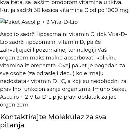
kvaliteta, sa lakšim prodorom vitamina u tkiva.
Kutija sadrži 30 kesica vitamina C od po 1000 mg.
Ascolip sadrži liposomalni vitamin C, dok Vita-D-
Lip sadrži lipozomalni vitamin D, pa će
zahvaljujući lipozomalnoj tehnologiji Vaš
organizam maksimalno apsorbovati količinu
vitamina iz preparata. Ovaj paket je pogodan za
sve osobe (za odrasle i decu) koje imaju
nedostatak vitamin D i C, a koji su neophodni za
pravilno funkcionisanje organizma. Imuno paket
Ascolip + 2 Vita-D-Lip je pravi dodatak za jači
organizam!
Kontaktirajte Molekulaz za sva
pitanja