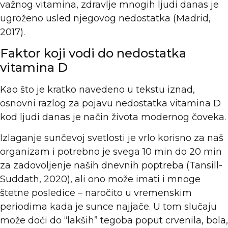
važnog vitamina, zdravlje mnogih ljudi danas je
ugroženo usled njegovog nedostatka (Madrid,
2017).
Faktor koji vodi do nedostatka
vitamina D
Kao što je kratko navedeno u tekstu iznad,
osnovni razlog za pojavu nedostatka vitamina D
kod ljudi danas je način života modernog čoveka.
Izlaganje sunčevoj svetlosti je vrlo korisno za naš
organizam i potrebno je svega 10 min do 20 min
za zadovoljenje naših dnevnih poptreba (Tansill-
Suddath, 2020), ali ono može imati i mnoge
štetne posledice – naročito u vremenskim
periodima kada je sunce najjače. U tom slučaju
može doći do “lakših” tegoba poput crvenila, bola,