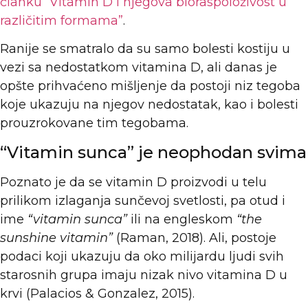
članku “Vitamin D i njegova bioraspoloživost u
različitim formama”
.
Ranije se smatralo da su samo bolesti kostiju u
vezi sa nedostatkom vitamina D, ali danas je
opšte prihvaćeno mišljenje da postoji niz tegoba
koje ukazuju na njegov nedostatak, kao i bolesti
prouzrokovane tim tegobama.
“Vitamin sunca” je neophodan svima
Poznato je da se vitamin D proizvodi u telu
prilikom izlaganja sunčevoj svetlosti, pa otud i
ime
“vitamin sunca”
ili na engleskom
“the
sunshine vitamin”
(Raman, 2018). Ali, postoje
podaci koji ukazuju da oko milijardu ljudi svih
starosnih grupa imaju nizak nivo vitamina D u
krvi (Palacios & Gonzalez, 2015).