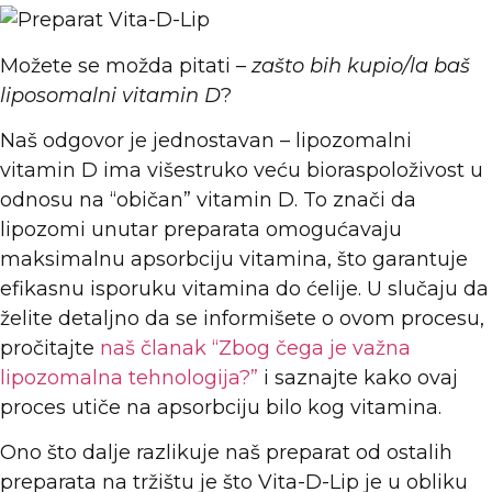
Možete se možda pitati –
zašto bih kupio/la baš
liposomalni vitamin D
?
Naš odgovor je jednostavan – lipozomalni
vitamin D ima višestruko veću bioraspoloživost u
odnosu na “običan” vitamin D. To znači da
lipozomi unutar preparata omogućavaju
maksimalnu apsorbciju vitamina, što garantuje
efikasnu isporuku vitamina do ćelije. U slučaju da
želite detaljno da se informišete o ovom procesu,
pročitajte
naš članak “Zbog čega je važna
lipozomalna tehnologija?”
i saznajte kako ovaj
proces utiče na apsorbciju bilo kog vitamina.
Ono što dalje razlikuje naš preparat od ostalih
preparata na tržištu je što Vita-D-Lip je u obliku