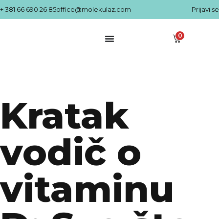
+ 381 66 690 26 85
office@molekulaz.com
Prijavi se
0
Kratak
vodič o
vitaminu