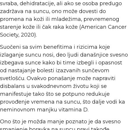
svraba, dehidratacije, ali ako se osoba predugo
zadržava na suncu, ono može dovesti do
promena na koži ili mladežima, prevremenog
starenje kože ili čak raka kože (American Cancer
Society, 2020).
Suočeni sa svim benefitima i rizicima koje
izlaganje suncu nosi, deo ljudi današnjice svesno
izbegava sunce kako bi time izbegli i opasnost
od nastajanje bolesti izazvanih sunčevom
svetlošću. Ovakvo ponašanje može napraviti
disbalans u svakodnevnom životu koji se
manifestuje tako što se potpuno redukuje
provođenje vremena na suncu, što dalje vodi ka
neminovnom manjku vitamina D.
Ono što je možda manje poznato je da svesno
smanjenje boravka na suncu pravi takođe