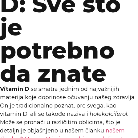
D: Sve što
je
potrebno
da znate
Vitamin D
se smatra jednim od najvažnijih
materija koje doprinose očuvanju našeg zdravlja.
On je tradicionalno poznat, pre svega, kao
vitamin D, ali se takođe naziva i
holekalciferol
.
Može se pronaći u različitim oblicima, što je
detaljnije objašnjeno u našem članku
našem