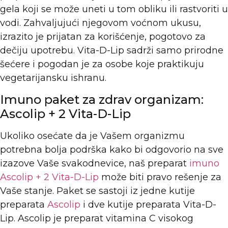
gela koji se može uneti u tom obliku ili rastvoriti u
vodi. Zahvaljujući njegovom voćnom ukusu,
izrazito je prijatan za korišćenje, pogotovo za
dečiju upotrebu. Vita-D-Lip sadrži samo prirodne
šećere i pogodan je za osobe koje praktikuju
vegetarijansku ishranu.
Imuno paket za zdrav organizam:
Ascolip + 2 Vita-D-Lip
Ukoliko osećate da je Vašem organizmu
potrebna bolja podrška kako bi odgovorio na sve
izazove Vaše svakodnevice, naš preparat
imuno
Ascolip + 2 Vita-D-Lip
može biti pravo rešenje za
Vaše stanje. Paket se sastoji iz jedne kutije
preparata
Ascolip
i dve kutije preparata Vita-D-
Lip. Ascolip je preparat vitamina C visokog