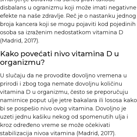
disbalans u ogranizmu koji može imati negativne
efekte na naše zdravlje. Reč je o nastanku jednog
broja kancera koji se mogu pojaviti kod pojedinih
osoba sa izraženim nedostatkom vitamina D
(Madrid, 2017).
Kako povećati nivo vitamina D u
organizmu?
U slučaju da ne provodite dovoljno vremena u
prirodi i zbog toga nemate dovoljnu količinu
vitamina D u organizmu, često se preporučuju
namirnice poput ulje jetre bakalara ili lososa kako
bi se pospešio nivo ovog vitamina. Dovoljno je
uzeti jednu kašiku nekog od spomenutih ulja i
kroz određeno vreme se može očekivati
stabilizacija nivoa vitamina (Madrid, 2017).