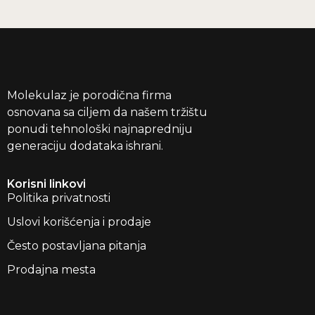
Molekulaz je porodična firma
osnovana sa ciljem da našem tržištu
ponudi tehnološki najnapredniju
generaciju dodataka ishrani.
Korisni linkovi
Politika privatnosti
Uslovi korišćenja i prodaje
Često postavljana pitanja
Prodajna mesta