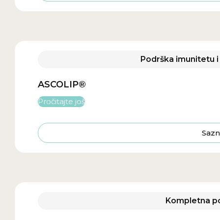
Podrška imunitetu i 
ASCOLIP®
Pročitajte još
Sazn
Kompletna po