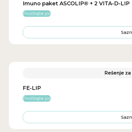
Imuno paket ASCOLIP® + 2 VITA-D-LIP
Pročitajte još
Sazn
Rešenje za 
FE-LIP
Pročitajte još
Sazn