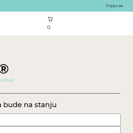
Prijavi se
0
®
isnika)
 bude na stanju