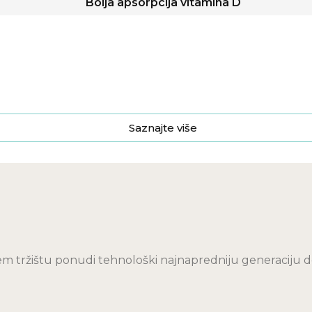
Bolja apsorpcija vitamina D
Saznajte više
m tržištu ponudi tehnološki najnapredniju generaciju do