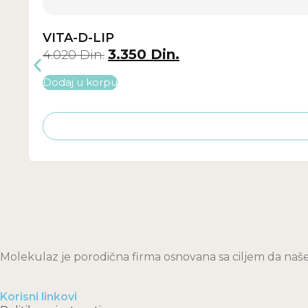
VITA-D-LIP
3.350
Din.
4.020
Din.
Dodaj u korpu
Molekulaz je porodična firma osnovana sa ciljem da naše
Korisni linkovi