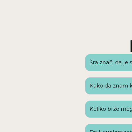
Šta znači da je
Kako da znam k
Koliko brzo mog