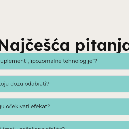
Najčešća pitanj
 suplement „lipozomalne tehnologije“?
oju dozu odabrati?
u očekivati efekat?