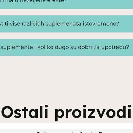
i imaju neželjene efekte?
titi više različitih suplemenata istovremeno?
suplemente i koliko dugo su dobri za upotrebu?
Ostali proizvodi