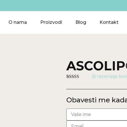
O nama
Proizvodi
Blog
Kontakt
ASCOLIP
(
6
recenzije kor
Ocenjeno
6
5.00
od 5 na
osnovu
ocena kupaca
Obavesti me kada