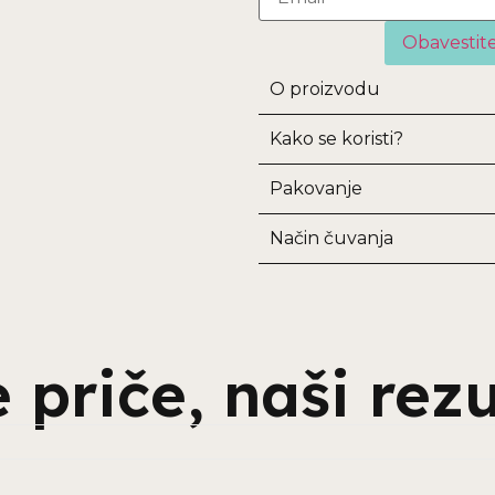
O proizvodu
Kako se koristi?
Pakovanje
Način čuvanja
 priče, naši rezu