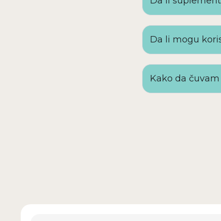
Da li suplement
Da li mogu koris
Kako da čuvam 